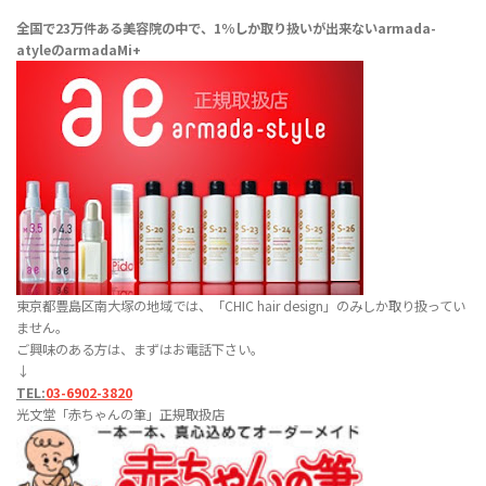
全国で23万件ある美容院の中で、1％しか取り扱いが出来ない
armada-
atyleのarmadaMi+
東京都豊島区南大塚の地域では、「CHIC hair design」のみしか取り扱ってい
ません。
ご興味のある方は、まずはお電話下さい。
↓
TEL:
03-6902-3820
光文堂「赤ちゃんの筆」正規取扱店