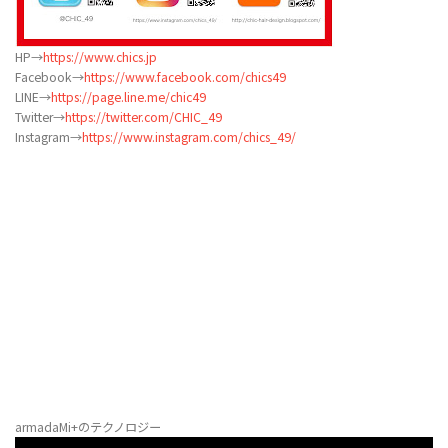
HP→
https://www.chics.jp
Facebook→
https://www.facebook.com/chics49
LINE→
https://page.line.me/chic49
Twitter→
https://twitter.com/CHIC_49
Instagram→
https://www.instagram.com/chics_49/
armadaMi+のテクノロジー