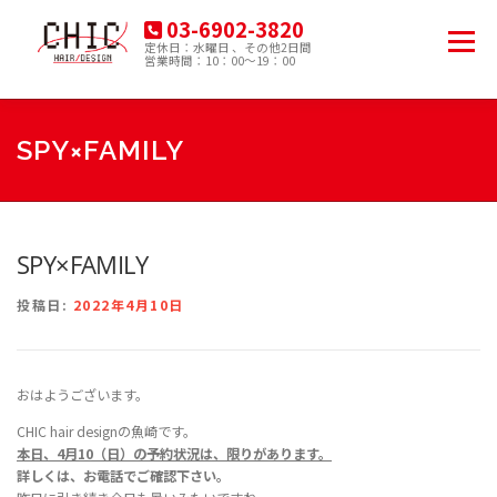
コ
03-6902-3820
ン
メニュー
定休日：水曜日 、その他2日間
テ
営業時間：10：00～19：00
豊島区南大塚の美容院
ン
ツ
へ
HOME
MENU
PRODUCT
ACCESS
ス
SPY×FAMILY
キ
ッ
プ
BLOG
SPY×FAMILY
投稿日:
2022年4月10日
おはようございます。
CHIC hair designの魚崎です。
本日、4月10（日
）
の
予約状況は、限りがあります。
詳しくは、お電話でご確認下さい。