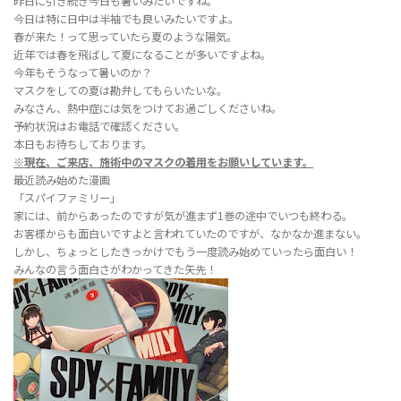
昨日に引き続き今日も暑いみたいですね。
今日は特に日中は半袖でも良いみたいですよ。
春が来た！って思っていたら夏のような陽気。
近年では春を飛ばして夏になることが多いですよね。
今年もそうなって暑いのか？
マスクをしての夏は勘弁してもらいたいな。
みなさん、熱中症には気をつけてお過ごしくださいね。
予約状況はお電話で確認ください。
本日もお待ちしております。
※現在、ご来店、施術中のマスクの着用をお願いしています。
最近読み始めた漫画
「スパイファミリー」
家には、前からあったのですが気が進まず1巻の途中でいつも終わる。
お客様からも面白いですよと言われていたのですが、なかなか進まない。
しかし、ちょっとしたきっかけでもう一度読み始めていったら面白い！
みんなの言う面白さがわかってきた矢先！