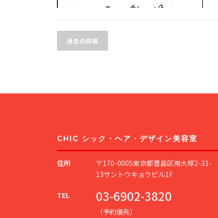
投
過去の投稿
稿
ナ
ビ
ゲ
ー
シ
CHIC シック・ヘア・デザイン美容室
ョ
住所
〒170-0005東京都豊島区南大塚2-31-
ン
13サントウキョウビル1F
03-6902-3820
TEL
（予約優先）