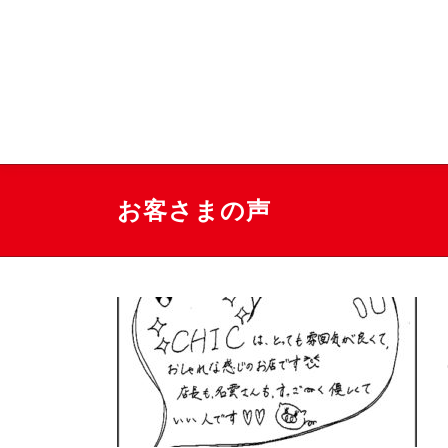
コ
ン
テ
豊島区南大塚の美容院
ン
ツ
へ
ス
キ
ッ
お客さまの声
プ