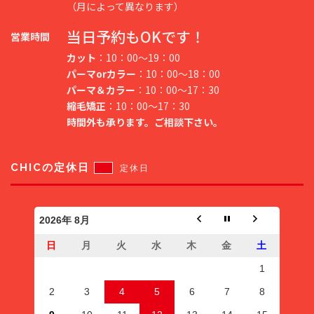
（月によって異なります）
当日予約もOKです！
営業時間
カット
：10：00～19：00
パーマorカラー
：10：00～18：00
パーマ＆カラー
：10：00～17：30
縮毛矯正
：10：00～17：30
時間外も承ります。ご相談下さい。
CHICの定休日
定休日
2026年 8月
日
月
火
水
木
金
土
1
2
3
4
5
6
7
8