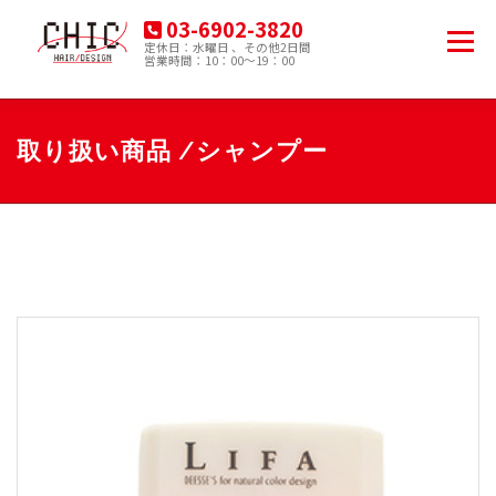
コ
03-6902-3820
ン
メニュー
定休日：水曜日 、その他2日間
テ
営業時間：10：00～19：00
豊島区南大塚の美容院
ン
ツ
へ
HOME
MENU
PRODUCT
ACCESS
ス
取り扱い商品 /シャンプー
キ
ッ
プ
BLOG