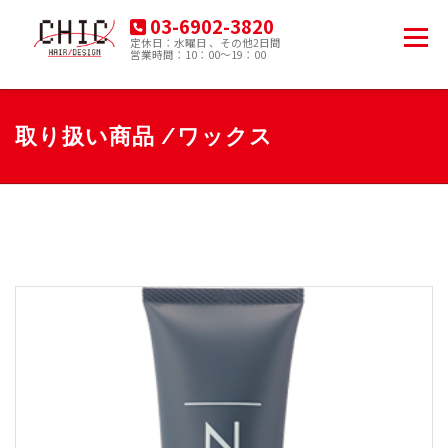
コ
03-6902-3820
ン
メニュー
定休日：水曜日 、その他2日間
テ
営業時間：10：00～19：00
豊島区南大塚の美容院
ン
ツ
へ
HOME
MENU
PRODUCT
ACCESS
ス
取り扱い商品 /ワックス
キ
ッ
プ
BLOG