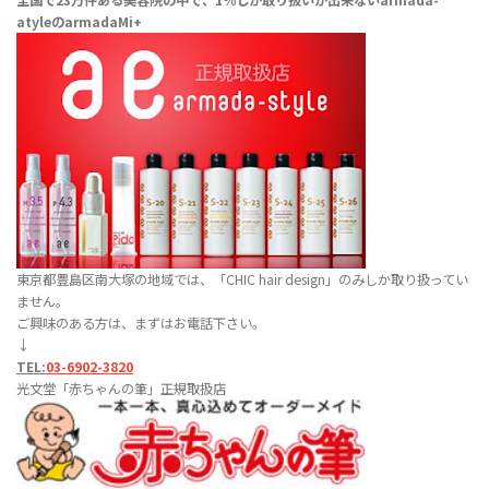
全国で23万件ある美容院の中で、1％しか取り扱いが出来ない
armada-
atyleのarmadaMi+
東京都豊島区南大塚の地域では、「CHIC hair design」のみしか取り扱ってい
ません。
ご興味のある方は、まずはお電話下さい。
↓
TEL:
03-6902-3820
光文堂「赤ちゃんの筆」正規取扱店