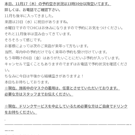
本日、11月17（木
）
の
予約空き状況は13時30分以降空いてます。
詳しくは、お電話でご確認下さい。
11月も後半に入ってきました。
来週は23日（水）に祝日がありますね。
水曜日ですのでCHICはお休みになりますので予約にお気をつけください。
それと11月後半は混み合ってきています。
そろそろって感じです。
お客様によっては次のご来店が来年って方もいます。
当然、年内中の予約だけでなく来年の予約も受け付けています。
もう年明けの6日（金）はありがたいことにだいぶ予約が入っています。
キャンセルで空くこともありますのでまずはお電話で予約状況を確認くださ
い。
ちなみに今日は午後から結構空きがありますよ！
本日もお待ちしております。
※現在、施術中のマスクの着用は、任意とさせていただいております。
必要な方はスタッフまでお伝えください。
※現在、ドリンクサービスを中止しているため必要な方はご自身でドリンク
をお持ちください。
————————————————————————————————————————–
—–
—