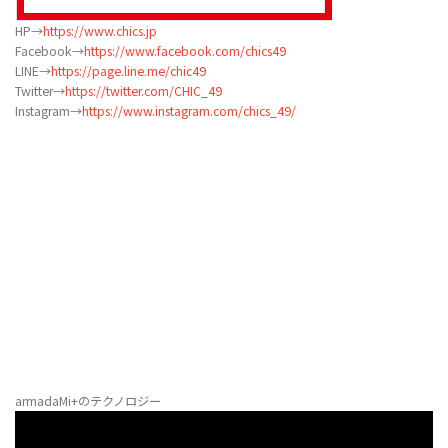
HP→
https://www.chics.jp
Facebook→
https://www.facebook.com/chics49
LINE→
https://page.line.me/chic49
Twitter→
https://twitter.com/CHIC_49
Instagram→
https://www.instagram.com/chics_49/
armadaMi+のテクノロジー