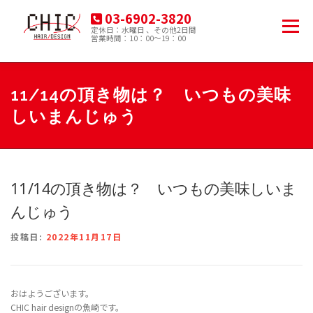
コ
03-6902-3820
ン
メニュー
定休日：水曜日 、その他2日間
テ
営業時間：10：00～19：00
豊島区南大塚の美容院
ン
ツ
へ
HOME
MENU
PRODUCT
ACCESS
ス
11/14の頂き物は？ いつもの美味
キ
しいまんじゅう
ッ
プ
BLOG
11/14の頂き物は？ いつもの美味しいま
んじゅう
投稿日:
2022年11月17日
おはようございます。
CHIC hair designの魚崎です。