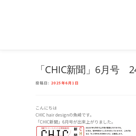
コ
ン
テ
豊島区南大塚の美容院
ン
ツ
へ
ス
キ
ッ
プ
「CHIC新聞」6月号 
投稿日:
2025年6月1日
こんにちは
CHIC hair designの魚崎です。
「CHIC新聞」6月号が出来上がりました。