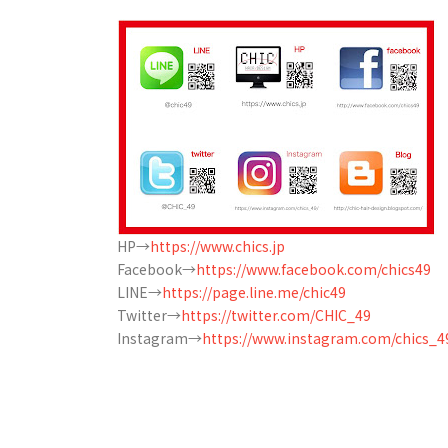
HP→
https://www.chics.jp
Facebook→
https://www.facebook.com/chics49
LINE→
https://page.line.me/chic49
Twitter→
https://twitter.com/CHIC_49
Instagram→
https://www.instagram.com/chics_4