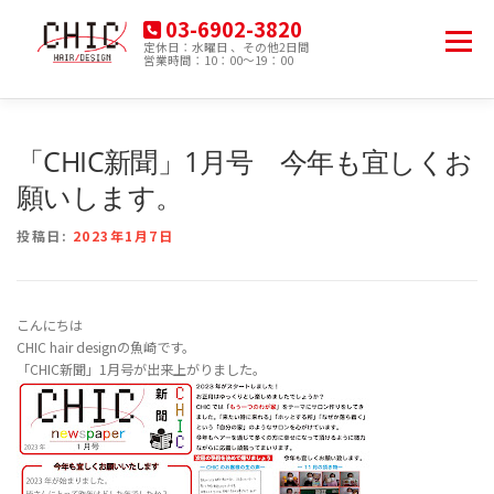
コ
03-6902-3820
ン
メニュー
定休日：水曜日 、その他2日間
テ
営業時間：10：00～19：00
豊島区南大塚の美容院
ン
ツ
へ
HOME
MENU
PRODUCT
ACCESS
ス
「CHIC新聞」1月号 今年も宜しくお
キ
ッ
願いします。
プ
BLOG
投稿日:
2023年1月7日
こんにちは
CHIC hair designの魚崎です。
「CHIC新聞」1月号が出来上がりました。