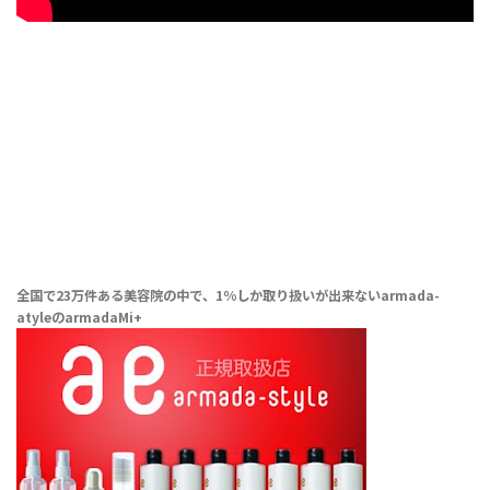
全国で23万件ある美容院の中で、1％しか取り扱いが出来ない
armada-
atyleのarmadaMi+