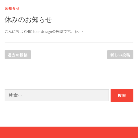
お知らせ
休みのお知らせ
こんにちは CHIC hair designの魚崎です。 休 …
投
稿
過去の投稿
新しい投稿
ナ
ビ
ゲ
ー
検
シ
索:
ョ
ン