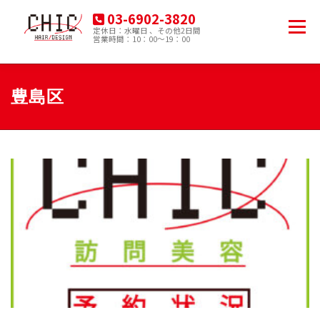
コ
03-6902-3820
ン
メニュー
定休日：水曜日 、その他2日間
テ
営業時間：10：00～19：00
豊島区南大塚の美容院
ン
ツ
へ
HOME
MENU
PRODUCT
ACCESS
ス
豊島区
キ
ッ
プ
BLOG