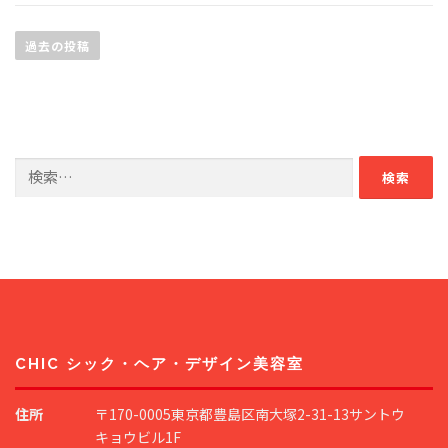
投
稿
過去の投稿
ナ
ビ
ゲ
ー
検
シ
索:
ョ
ン
CHIC シック・ヘア・デザイン美容室
住所
〒170-0005東京都豊島区南大塚2-31-13サントウ
キョウビル1F