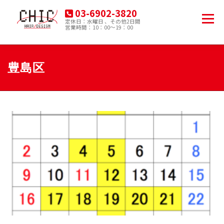
コ
03-6902-3820
ン
メニュー
定休日：水曜日 、その他2日間
テ
営業時間：10：00～19：00
豊島区南大塚の美容院
ン
ツ
へ
HOME
MENU
PRODUCT
ACCESS
ス
豊島区
キ
ッ
プ
BLOG