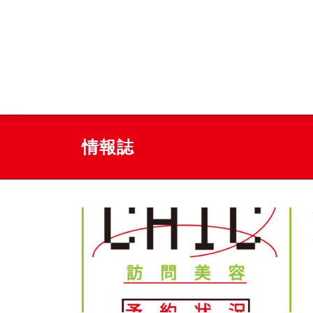
コ
ン
テ
豊島区南大塚の美容院
ン
ツ
へ
ス
キ
ッ
情報誌
プ