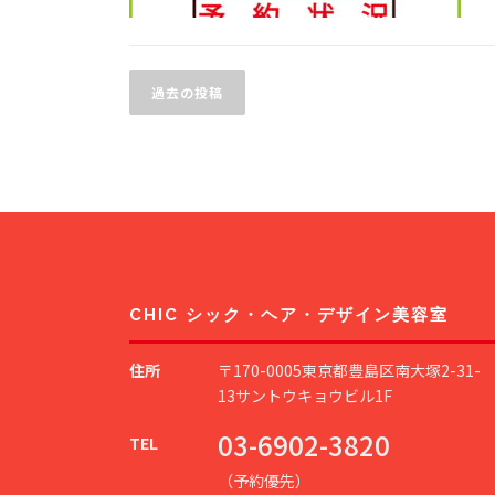
投
過去の投稿
稿
ナ
ビ
ゲ
ー
シ
CHIC シック・ヘア・デザイン美容室
ョ
住所
〒170-0005東京都豊島区南大塚2-31-
ン
13サントウキョウビル1F
03-6902-3820
TEL
（予約優先）