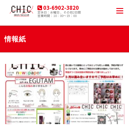
コ
03-6902-3820
ン
メニュー
定休日：水曜日 、その他2日間
テ
営業時間：10：00～19：00
豊島区南大塚の美容院
ン
ツ
へ
HOME
MENU
PRODUCT
ACCESS
ス
情報紙
キ
ッ
プ
BLOG