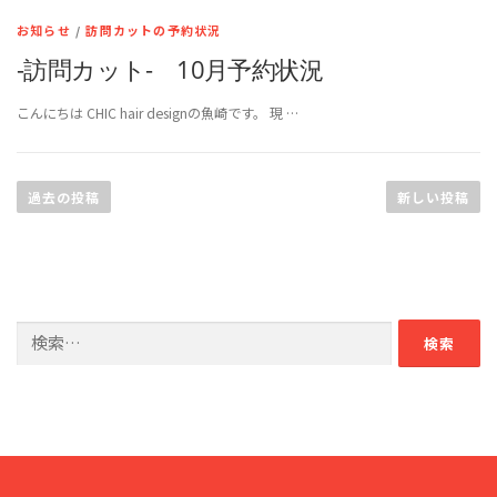
お知らせ
/
訪問カットの予約状況
-訪問カット- 10月予約状況
こんにちは CHIC hair designの魚崎です。 現 …
投
稿
過去の投稿
新しい投稿
ナ
ビ
ゲ
ー
検
シ
索:
ョ
ン