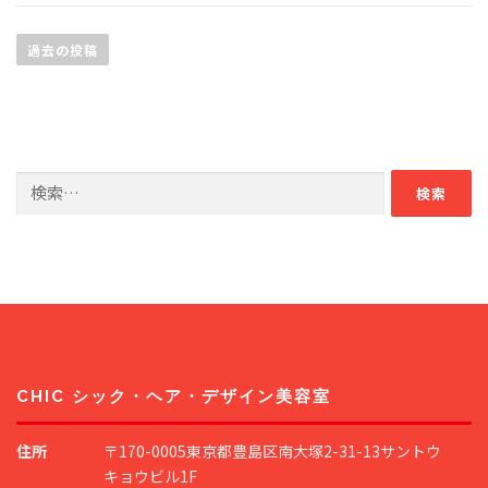
投
稿
過去の投稿
ナ
ビ
ゲ
ー
検
シ
索:
ョ
ン
CHIC シック・ヘア・デザイン美容室
住所
〒170-0005東京都豊島区南大塚2-31-13サントウ
キョウビル1F