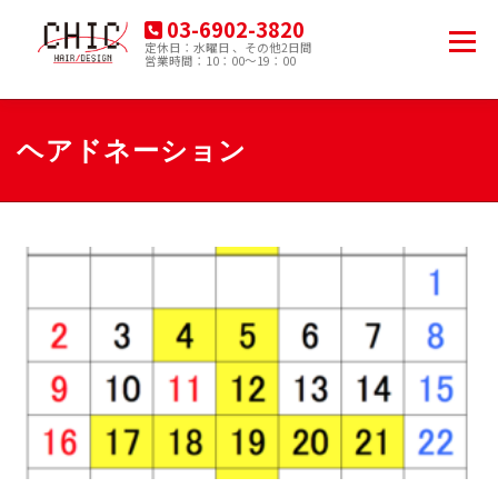
コ
03-6902-3820
ン
メニュー
定休日：水曜日 、その他2日間
テ
営業時間：10：00～19：00
豊島区南大塚の美容院
ン
ツ
へ
HOME
MENU
PRODUCT
ACCESS
ス
ヘアドネーション
キ
ッ
プ
BLOG