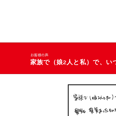
コ
ン
テ
豊島区南大塚の美容院
ン
ツ
へ
ス
キ
ッ
お客様の声
プ
家族で（娘2人と私）で、い