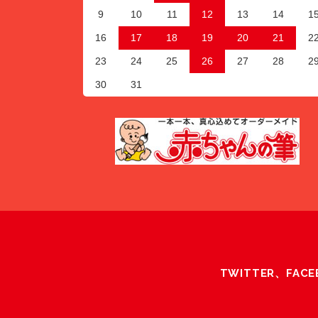
9
10
11
12
13
14
1
16
17
18
19
20
21
2
23
24
25
26
27
28
2
30
31
TWITTER、F