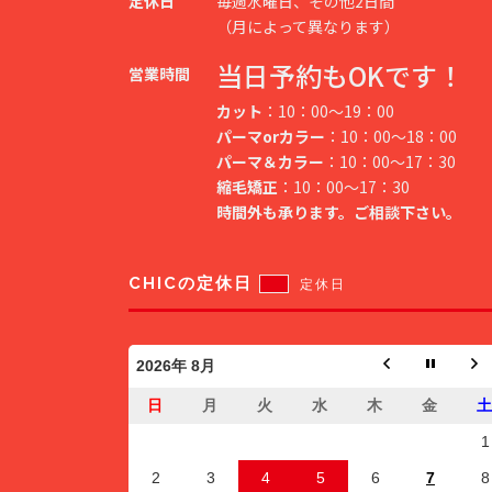
定休日
毎週水曜日、その他2日間
（月によって異なります）
当日予約もOKです！
営業時間
カット
：10：00～19：00
パーマorカラー
：10：00～18：00
パーマ＆カラー
：10：00～17：30
縮毛矯正
：10：00～17：30
時間外も承ります。ご相談下さい。
CHICの定休日
定休日
2026年 8月
日
月
火
水
木
金
1
2
3
4
5
6
7
8