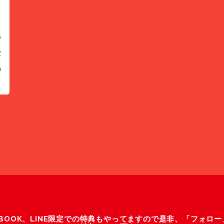
5
2
9
ACEBOOK、LINE限定での特典もやってますので是非、「フォロ