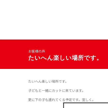
コ
ン
テ
豊島区南大塚の美容院
ン
ツ
へ
ス
キ
ッ
お客様の声
プ
たいへん楽しい場所です。
たいへん楽しい場所です。
子どもと一緒にカットに来ています。
更に下の子も連れてくる予定です。宜しく。