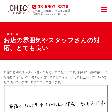
コ
03-6902-3820
ン
メニュー
定休日：水曜日 、その他2日間
テ
営業時間：10：00～19：00
豊島区南大塚の美容院
ン
ツ
へ
HOME
MENU
PRODUCT
ACCESS
ス
お客様の声
キ
お店の雰囲気やスタッフさんの対
ッ
応、とても良い
プ
BLOG
お店の雰囲気やスタッフさんの対応、とても良いです。始めに「髪の色はこん
な感じで何?切って下さい」と言っただけでイメージした仕上がりに、いつも
して頂いています。ありがとうございます。