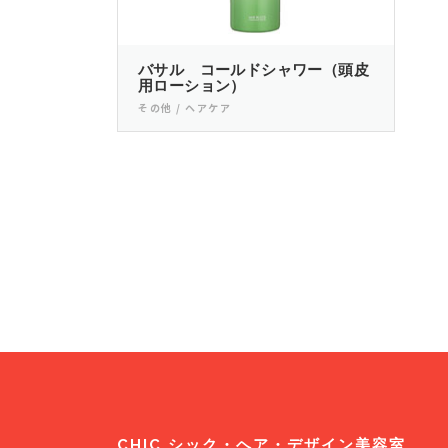
バサル コールドシャワー（頭皮
用ローション）
その他 / ヘアケア
P
r
o
j
e
c
t
CHIC シック・ヘア・デザイン美容室