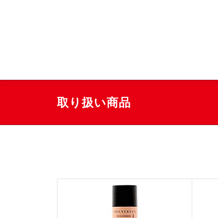
コ
ン
テ
豊島区南大塚の美容院
ン
ツ
へ
ス
キ
ッ
取り扱い商品
プ