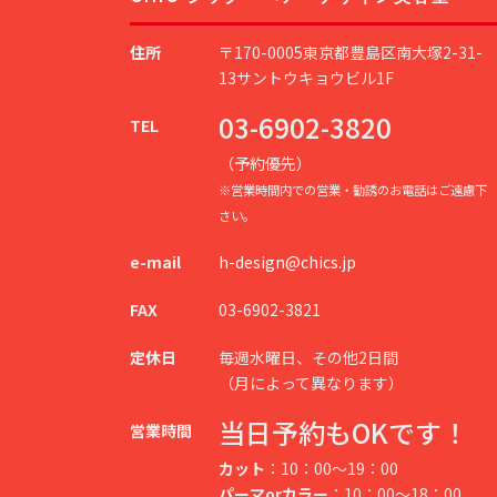
s
住所
〒170-0005東京都豊島区南大塚2-31-
n
13サントウキョウビル1F
a
03-6902-3820
TEL
v
（予約優先）
※営業時間内での営業・勧誘のお電話はご遠慮下
i
さい。
g
e-mail
h-design@chics.jp
a
FAX
03-6902-3821
t
定休日
毎週水曜日、その他2日間
i
（月によって異なります）
o
当日予約もOKです！
営業時間
n
カット
：10：00～19：00
パーマorカラー
：10：00～18：00