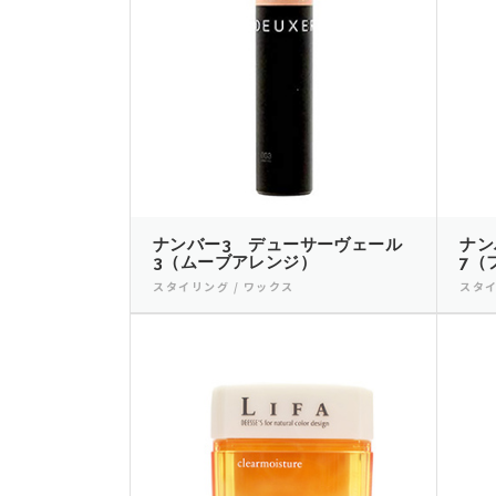
ナンバー3 デューサーヴェール
ナン
3（ムーブアレンジ）
7（
スタイリング / ワックス
スタイ