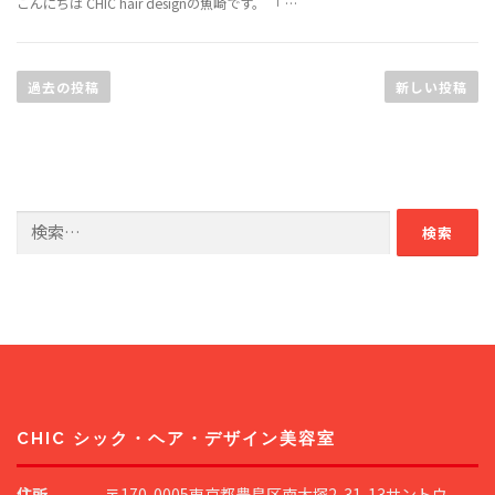
こんにちは CHIC hair designの魚崎です。 「 …
投
稿
過去の投稿
新しい投稿
ナ
ビ
ゲ
ー
検
シ
索:
ョ
ン
CHIC シック・ヘア・デザイン美容室
住所
〒170-0005東京都豊島区南大塚2-31-13サントウ