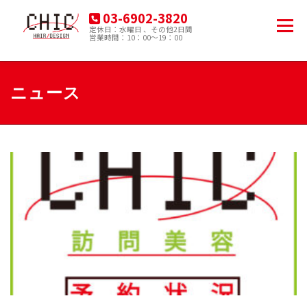
コ
03-6902-3820
ン
メニュー
定休日：水曜日 、その他2日間
テ
営業時間：10：00～19：00
豊島区南大塚の美容院
ン
ツ
へ
HOME
MENU
PRODUCT
ACCESS
ス
ニュース
キ
ッ
プ
BLOG