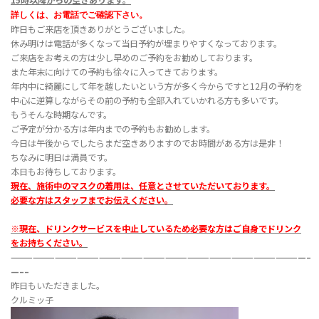
15時以降からの空きあります
。
詳しくは、お電話でご確認下さい。
昨日もご来店を頂きありがとうございました。
休み明けは電話が多くなって当日予約が埋まりやすくなっております。
ご来店をお考えの方は少し早めのご予約をお勧めしております。
また年末に向けての予約も徐々に入ってきております。
年内中に綺麗にして年を越したいという方が多く今からですと12月の予約を
中心に逆算しながらその前の予約も全部入れていかれる方も多いです。
もうそんな時期なんです。
ご予定が分かる方は年内までの予約もお勧めします。
今日は午後からでしたらまだ空きありますのでお時間がある方は是非！
ちなみに明日は満員です。
本日もお待ちしております。
現在、施術中のマスクの着用は、任意とさせていただいております。
必要な方はスタッフまでお伝えください。
※現在、ドリンクサービスを中止しているため必要な方はご自身でドリンク
をお持ちください。
————————————————————————————————————————–
—–
–
昨日もいただきました。
クルミッ子