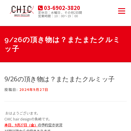
コ
03-6902-3820
ン
メニュー
定休日：水曜日 、その他2日間
テ
営業時間：10：00～19：00
豊島区南大塚の美容院
ン
ツ
へ
HOME
MENU
PRODUCT
ACCESS
ス
9/26の頂き物は？またまたクルミ
キ
ッ子
ッ
プ
BLOG
9/26の頂き物は？またまたクルミッ子
投稿日:
2024年9月27日
おはようございます。
CHIC hair designの魚崎です。
の
予約空き状況
本日、9月27日（金
）