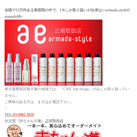
全国で23万件ある美容院の中で、1％しか取り扱いが出来ない
armada-atyleの
armadaMi+
東京都豊島区南大塚の地域では、「CHIC hair design」のみしか取り扱ってい
ません。
ご興味のある方は、まずはお電話下さい。
↓
TEL:
03-6902-3820
光文堂「赤ちゃんの筆」正規取扱店