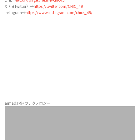
LINE→
https://page.line.me/chic49
X（旧Twitter）→
https://twitter.com/CHIC_49
Instagram→
https://www.instagram.com/chics_49/
armadaMi+のテクノロジー