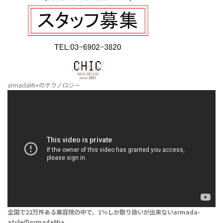
armadaMi+のテクノロジー
全国で22万件ある美容院の中で、1％しか取り扱いが出来ない
armada-
atyleのarmadaMi+