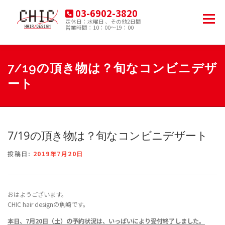
コ
03-6902-3820
ン
メニュー
定休日：水曜日 、その他2日間
テ
営業時間：10：00～19：00
豊島区南大塚の美容院
ン
ツ
へ
HOME
MENU
PRODUCT
ACCESS
ス
7/19の頂き物は？旬なコンビニデザ
キ
ート
ッ
プ
BLOG
7/19の頂き物は？旬なコンビニデザート
投稿日:
2019年7月20日
おはようございます。
CHIC hair designの魚崎です。
本日、7月20日（土
）の
予約状況は、いっぱいにより受付終了しました
。