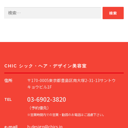
検
索:
CHIC シック・ヘア・デザイン美容室
住所
〒170-0005東京都豊島区南大塚2-31-13サントウ
キョウビル1F
03-6902-3820
TEL
（予約優先）
※営業時間内での営業・勧誘のお電話はご遠慮下さい。
e-mail
h-design@chics.jp