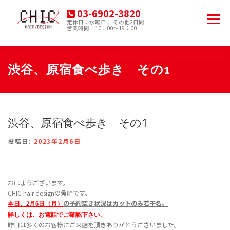
コ
03-6902-3820
ン
メニュー
定休日：水曜日 、その他2日間
テ
営業時間：10：00～19：00
豊島区南大塚の美容院
ン
ツ
へ
HOME
MENU
PRODUCT
ACCESS
ス
渋谷、原宿食べ歩き その1
キ
ッ
プ
BLOG
渋谷、原宿食べ歩き その1
投稿日:
2023年2月6日
おはようございます。
CHIC hair designの魚崎です。
の
予約空き状況はカットのみ若干名
。
本日、2月6日（月
）
詳しくは、お電話でご確認下さい。
昨日は多くのお客様にご来店を頂きありがとうございました。