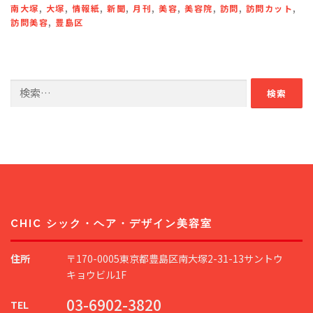
南大塚
,
大塚
,
情報紙
,
新聞
,
月刊
,
美容
,
美容院
,
訪問
,
訪問カット
,
訪問美容
,
豊島区
検
索:
CHIC シック・ヘア・デザイン美容室
住所
〒170-0005東京都豊島区南大塚2-31-13サントウ
キョウビル1F
03-6902-3820
TEL