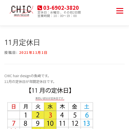
コ
03-6902-3820
ン
メニュー
定休日：水曜日 、その他2日間
テ
営業時間：10：00～19：00
豊島区南大塚の美容院
ン
ツ
へ
HOME
MENU
PRODUCT
ACCESS
ス
11月定休日
キ
ッ
投稿日:
2021年11月1日
プ
BLOG
CHIC hair designの魚崎です。
11月の定休日が年間定休日です。