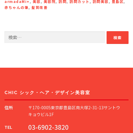
armadaMi+
,
美容
,
美容院
,
訪問
,
訪問カット
,
訪問美容
,
豊島区
,
赤ちゃんの筆
,
髪質改善
検
索:
CHIC シック・ヘア・デザイン美容室
住所
〒170-0005東京都豊島区南大塚2-31-13サントウ
キョウビル1F
03-6902-3820
TEL