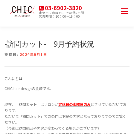
コ
03-6902-3820
ン
メニュー
定休日：水曜日 、その他2日間
テ
営業時間：10：00～19：00
豊島区南大塚の美容院
ン
ツ
へ
HOME
MENU
PRODUCT
ACCESS
ス
-訪問カット- 9月予約状況
キ
ッ
投稿日:
2024年9月1日
プ
BLOG
こんにちは
CHIC hair designの魚崎です。
現在、「
訪問カット
」はサロンが
定休日の水曜日のみ
とさせていただいてお
ります。
ただいま「訪問カット」での条件は下記の内容となっておりますのでご覧く
ださい。
（今後は訪問範囲や内容が変わってくる場合がございます）