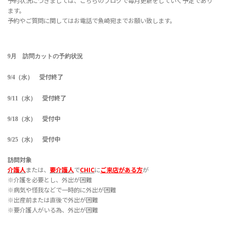
予約状況につきましては、こちらのブログで毎月更新をしていく予定であり
ます。
予約やご質問に関してはお電話で魚崎宛までお願い致します。
9月 訪問カットの予約状況
受付終了
9/4（水）
受付終了
9/11（水）
受付中
9/18（水）
受付中
9/25（水）
訪問対象
介護人
または、
要介護人
で
CHIC
に
ご来店がある方
が
※介護を必要とし、外出が困難
※病気や怪我などで一時的に外出が困難
※出産前または直後で外出が困難
※要介護人がいる為、外出が困難