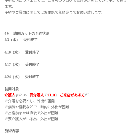
予約状況につきましては、こちらのブログで毎月更新をしていく予定であり
ます。
予約やご質問に関してはお電話で魚崎宛までお願い致します。
4月 訪問カットの予約状況
受付終了
4/3（水）
受付終了
4/10（水）
受付終了
4/17（水）
受付終了
4/24（水）
訪問対象
介護人
または、
要介護人
で
CHIC
に
ご来店がある方
が
※介護を必要とし、外出が困難
※病気や怪我などで一時的に外出が困難
※出産前または直後で外出が困難
※要介護人がいる為、外出が困難
施術内容