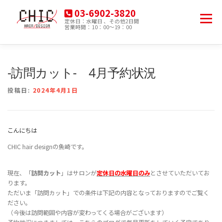
コ
03-6902-3820
ン
メニュー
定休日：水曜日 、その他2日間
テ
営業時間：10：00～19：00
豊島区南大塚の美容院
ン
ツ
へ
HOME
MENU
PRODUCT
ACCESS
ス
-訪問カット- 4月予約状況
キ
ッ
投稿日:
2024年4月1日
プ
BLOG
こんにちは
CHIC hair designの魚崎です。
現在、「
訪問カット
」はサロンが
定休日の水曜日のみ
とさせていただいてお
ります。
ただいま「訪問カット」での条件は下記の内容となっておりますのでご覧く
ださい。
（今後は訪問範囲や内容が変わってくる場合がございます）