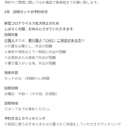
予約やご質問に関してはお電話で魚崎宛までお願い致します。
3月 訪問カットの予約状況
新型コロナウイルス拡大防止のため
しばらくの間、お休みとさせていただきます。
訪問対象
介護人
または、
要介護人
で
CHIC
に
ご来店がある方
が
※介護を必要とし、外出が困難
※病気や怪我などで一時的に外出が困難
※出産前または直後で外出が困難
※要介護人がいる為、外出が困難
施術内容
カットのみ 1時間から2時間
訪問日時
水曜日 午前〜（その他、応相談）
訪問地域
スタッフまでお尋ねください。
予約方法とカウンセリング
※初回に限り必ず本人または介護人がご来店をしていただきカウンセリング