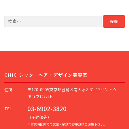
検
索:
CHIC シック・ヘア・デザイン美容室
住所
〒170-0005東京都豊島区南大塚2-31-13サントウ
キョウビル1F
03-6902-3820
TEL
（予約優先）
※営業時間内での営業・勧誘のお電話はご遠慮下さい。