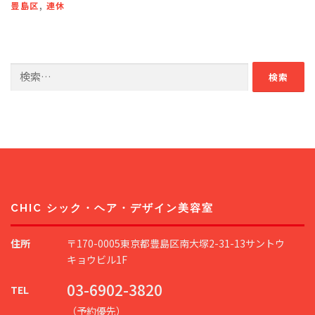
豊島区
,
連休
検
索:
CHIC シック・ヘア・デザイン美容室
住所
〒170-0005東京都豊島区南大塚2-31-13サントウ
キョウビル1F
03-6902-3820
TEL
（予約優先）