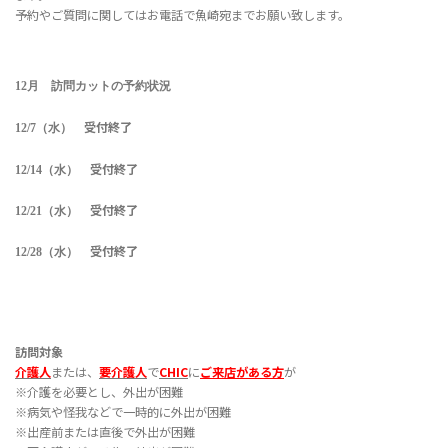
予約やご質問に関してはお電話で魚崎宛までお願い致します。
12月 訪問カットの予約状況
受付終了
12/7（水）
受付終了
12/14（水）
受付終了
12/21（水）
受付終了
12/28（水）
訪問対象
介護人
または、
要介護人
で
CHIC
に
ご来店がある方
が
※介護を必要とし、外出が困難
※病気や怪我などで一時的に外出が困難
※出産前または直後で外出が困難