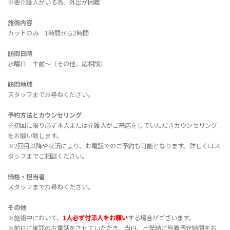
※要介護人がいる為、外出が困難
施術内容
カットのみ 1時間から2時間
訪問日時
水曜日 午前〜（その他、応相談）
訪問地域
スタッフまでお尋ねください。
予約方法とカウンセリング
※初回に限り必ず本人または介護人がご来店をしていただきカウンセリング
をお願い致します。
※2回目以降や状況により、お電話でのご予約も可能となります。詳しくはス
タッフまでご相談ください。
価格・担当者
スタッフまでお尋ねください。
その他
※施術中において、
1人必ず付添人をお願い
する場合がございます。
※前日に確認のお電話をさせていただき、当日、出発時に到着予定時間をお