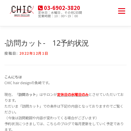
コ
03-6902-3820
ン
メニュー
定休日：水曜日 、その他2日間
テ
営業時間：10：00～19：00
豊島区南大塚の美容院
ン
ツ
へ
HOME
MENU
PRODUCT
ACCESS
ス
-訪問カット- 12予約状況
キ
ッ
投稿日:
2022年12月1日
プ
BLOG
こんにちは
CHIC hair designの魚崎です。
現在、「
訪問カット
」はサロンが
定休日の水曜日のみ
とさせていただいてお
ります。
ただいま「訪問カット」での条件は下記の内容となっておりますのでご覧く
ださい。
（今後は訪問範囲や内容が変わってくる場合がございます）
予約状況につきましては、こちらのブログで毎月更新をしていく予定であり
ます。