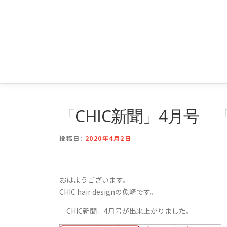
コ
ン
テ
豊島区南大塚の美容院
ン
ツ
へ
ス
キ
ッ
プ
「CHIC新聞」4月号 
投稿日:
2020年4月2日
おはようございます。
CHIC hair designの魚崎です。
「CHIC新聞」4月号が出来上がりました。