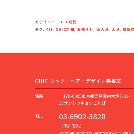
カテゴリー:
CHIC新聞
タグ:
4月
,
CHIC新聞
,
お知らせ
,
南大塚
,
大塚
,
情報
CHIC シック・ヘア・デザイン美容室
住所
〒170-0005東京都豊島区南大塚2-31-
13サントウキョウビル1F
03-6902-3820
TEL
（予約優先）
※営業時間内での営業・勧誘のお電話はご遠慮下