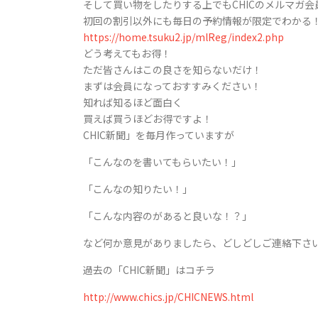
そして買い物をしたりする上でもCHICのメルマガ
初回の割引以外にも毎日の予約情報が限定でわかる
https://home.tsuku2.jp/mlReg/index2.php
どう考えてもお得！
ただ皆さんはこの良さを知らないだけ！
まずは会員になっておすすみください！
知れば知るほど面白く
買えば買うほどお得ですよ！
CHIC新聞」を毎月作っていますが
「こんなのを書いてもらいたい！」
「こんなの知りたい！」
「こんな内容のがあると良いな！？」
など何か意見がありましたら、どしどしご連絡下さ
過去の「CHIC新聞」はコチラ
http://www.chics.jp/CHICNEWS.html