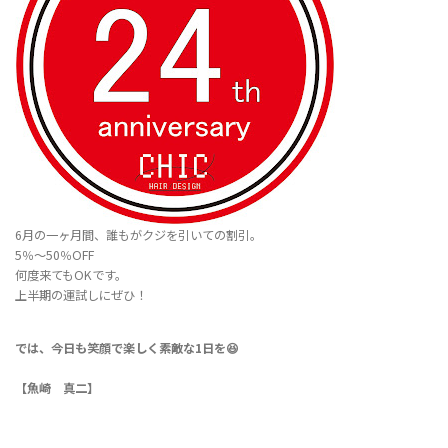
6月の一ヶ月間、誰もがクジを引いての割引。
5％〜50％OFF
何度来てもOKです。
上半期の運試しにぜひ！
では、今日も笑顔で楽しく素敵な1日を😆
【魚崎 真二】