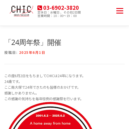
コ
03-6902-3820
ン
メニュー
定休日：水曜日 、その他2日間
テ
営業時間：10：00～19：00
豊島区南大塚の美容院
ン
ツ
へ
HOME
MENU
PRODUCT
ACCESS
ス
「24周年祭」開催
キ
ッ
投稿日:
2025年6月1日
プ
BLOG
この度6月2日をもちましてCHICは24年になります。
24歳です。
ここ南大塚で24年できたのも皆様のおかげです。
感謝しかありません。
この感謝の気持ちを毎年恒例の感謝祭を行います。